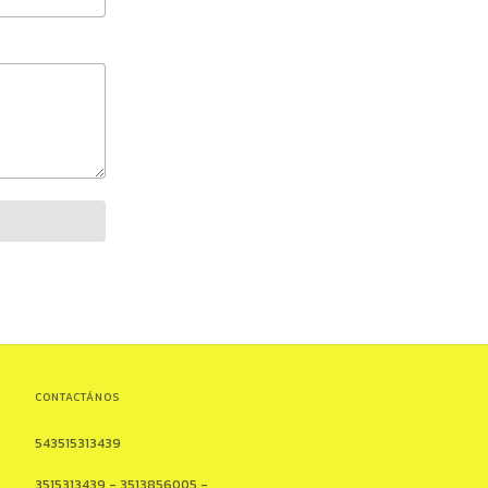
CONTACTÁNOS
543515313439
3515313439 - 3513856005 -