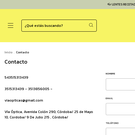
👓 LENTES RECETADOS
Inicio
.
Contacto
Contacto
NOMBRE
543515313439
3515313439 - 3513856005 -
EMAIL
viaopticas@gmail.com
Vía Óptica, Avenida Colón 290, Córdoba/ 25 de Mayo
10, Cordoba/ 9 De Julio 215 , Córdoba/
TELÉFONO