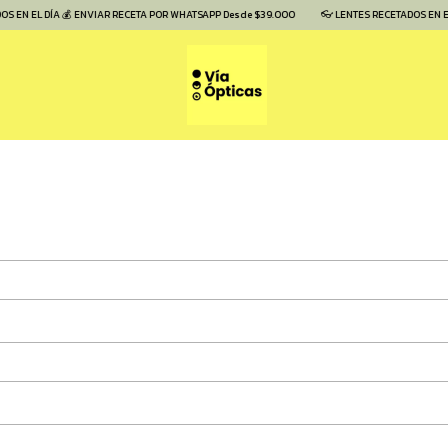
 EN EL DÍA 💰 ENVIAR RECETA POR WHATSAPP Desde $39.000
👓 LENTES RECETADOS EN EL 