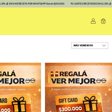
 ENVIAR RECETA POR WHATSAPP Desde $39.000
👓 LENTES RECETADOS EN EL DÍA 💰 ENVIA
0