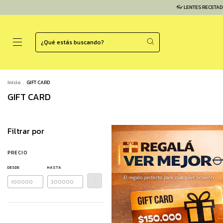
👓 LENTES RECETADOS EN E
Inicio
.
GIFT CARD
GIFT CARD
Filtrar por
PRECIO
DESDE
HASTA