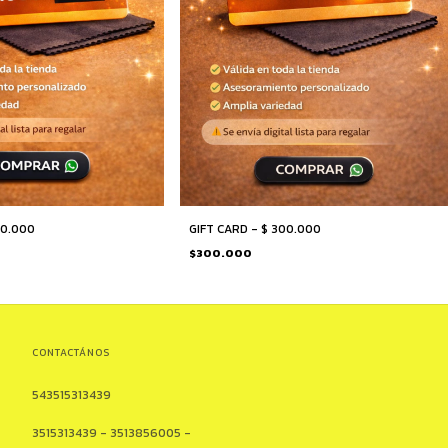
00.000
GIFT CARD - $ 300.000
$300.000
CONTACTÁNOS
543515313439
3515313439 - 3513856005 -